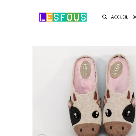
Passer
au
ACCUEIL
B
contenu