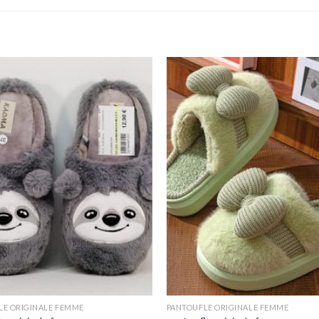
LE ORIGINALE FEMME
PANTOUFLE ORIGINALE FEMME