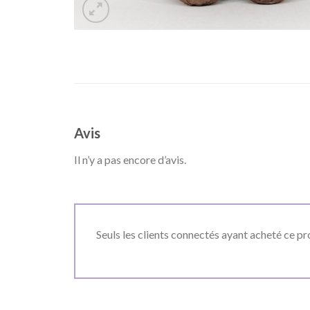
Avis
Il n’y a pas encore d’avis.
Seuls les clients connectés ayant acheté ce prod