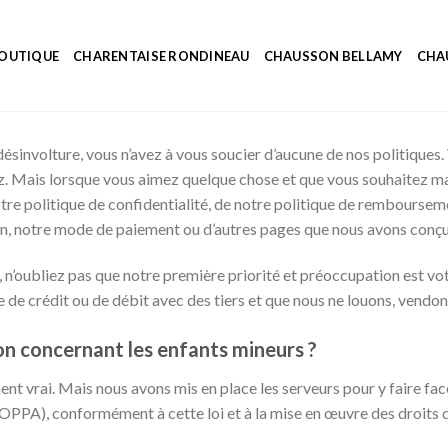
OUTIQUE
CHARENTAISE RONDINEAU
CHAUSSON BELLAMY
CHA
sinvolture, vous n’avez à vous soucier d’aucune de nos politiques.
. Mais lorsque vous aimez quelque chose et que vous souhaitez mai
 notre politique de confidentialité, de notre politique de rembours
tion, notre mode de paiement ou d’autres pages que nous avons conç
, n’oubliez pas que notre première priorité et préoccupation est vo
de crédit ou de débit avec des tiers et que nous ne louons, vendon
on concernant les enfants mineurs ?
ent vrai. Mais nous avons mis en place les serveurs pour y faire fac
(COPPA), conformément à cette loi et à la mise en œuvre des droits 