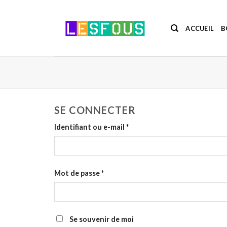
Passer
au
ACCUEIL
B
contenu
SE CONNECTER
Identifiant ou e-mail
*
Mot de passe
*
Se souvenir de moi