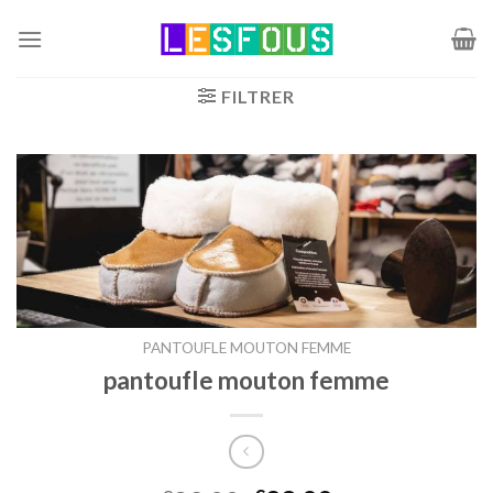
Passer
au
contenu
FILTRER
PANTOUFLE MOUTON FEMME
pantoufle mouton femme