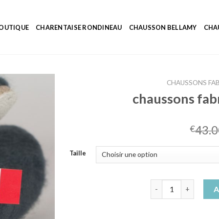
OUTIQUE
CHARENTAISE RONDINEAU
CHAUSSON BELLAMY
CHA
CHAUSSONS FAB
chaussons fabr
43.0
€
Taille
quantité de chausso
A