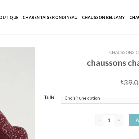
OUTIQUE
CHARENTAISE RONDINEAU
CHAUSSON BELLAMY
CHA
CHAUSSONS C
chaussons ch
39.0
€
Taille
quantité de chauss
A