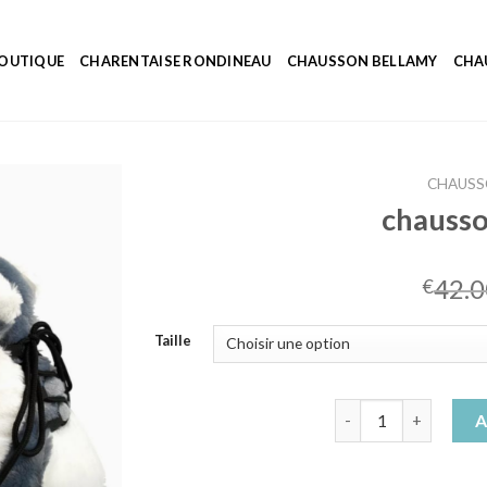
OUTIQUE
CHARENTAISE RONDINEAU
CHAUSSON BELLAMY
CHA
CHAUSS
chausso
42.0
€
Taille
quantité de chausso
A