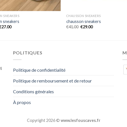
N SNEAKERS
CHAUSSON SNEAKERS
n sneakers
chausson sneakers
€
27.00
€
41.00
€
29.00
POLITIQUES
M
4
Politique de confidentialité
Politique de remboursement et de retour
Conditions générales
À propos
Copyright 2026 ©
www.lesfouscaves.fr